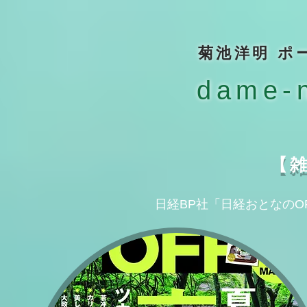
​菊池洋明 
dame-n
​【
日経BP社「日経おとなのOF