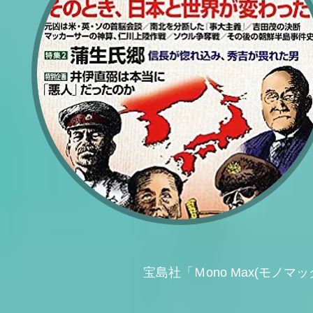
宝島社「Ｍono Max(モノマッ